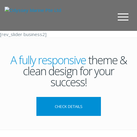
[rev_slider business2]
A fully responsive
theme &
clean design for your
success!
CHECK DETAILS