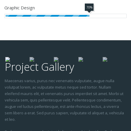
Graphic Design
70%
Project Gallery
Maecenas varius, purus nec venenatis vulputate, augue nulla
volutpat lorem, ac vulputate metus neque sed tortor. Nullam
eleifend mauris elit, et venenatis purus imperdiet sit amet. Morbi ut
vehicula sem, quis pellentesque velit. Pellentesque condimentum,
augue vel luctus pellentesque, est ante rhoncus lectus, a viverra
sem libero a erat. Sed purus sapien, vulputate id aliquet a, vehicula
et leo.