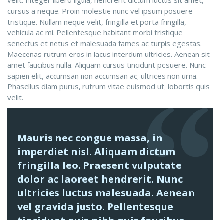
velit. Integer libero ligula, hendrerit dictum luctus sit amet,
cursus a neque. Proin molestie nunc vel ipsum posuere
tristique. Nullam neque velit, fringilla et porta fringilla,
vehicula ac mi. Pellentesque habitant morbi tristique
senectus et netus et malesuada fames ac turpis egestas.
Maecenas rutrum eros in lacus interdum ultricies. Aenean sit
amet faucibus nulla. Aliquam cursus tincidunt posuere. Nunc
sapien elit, accumsan non accumsan ac, ultrices non urna.
Phasellus diam purus, rutrum vitae euismod ut, lobortis quis
velit.
Mauris nec congue massa, in
imperdiet nisl. Aliquam dictum
fringilla leo. Praesent vulputate
dolor ac laoreet hendrerit. Nunc
ultricies luctus malesuada. Aenean
vel gravida justo. Pellentesque